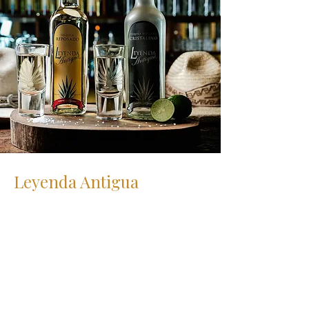
Leyenda Antigua
Client:
Tequila Leyenda Antigua
Year:
2023
Fotografías para campaña de Tequila