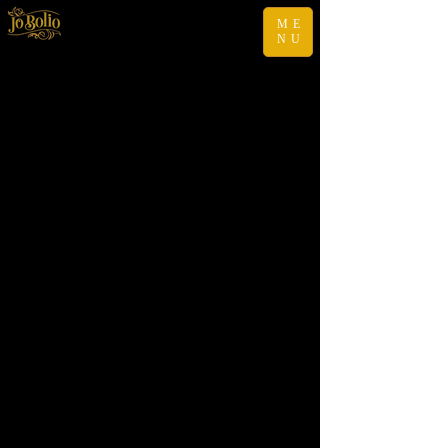
ME
NU