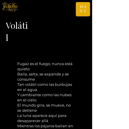
ME
NU
Voláti
l
Fugaz es el fuego, nunca está
quieto
Baila, salta, se expande y se
consume
Tan volátil como las burbujas
en el agua
Y cambiante como las nubes
en el cielo.
El mundo gira, se mueve, no
se detiene
La luna aparece aquí para
desaparecer allá
Mientras los pájaros bailan en